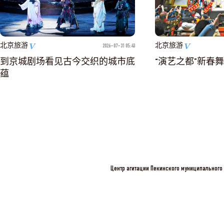
北京旅游
北京旅游
2026-07-31 05:43
到京城剧场看见古今交织的城市底
“演艺之都”新春
蕴
Центр агитации Пекинского муниципального 