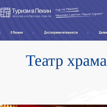
О Пкеине
Достопримечательности
Дели
Театр хр