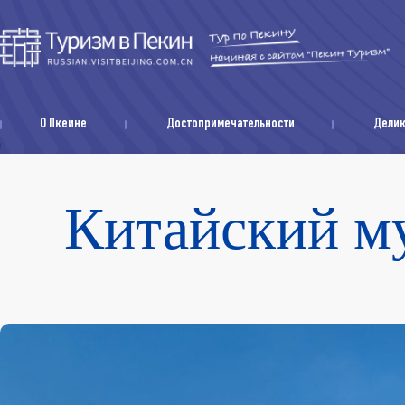
О Пкеине
Достопримечательности
Дели
Китайский му