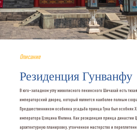
Описание
Резиденция Гунванфу
В юго-западном углу живописного пекинского Шичахай есть тихая,
императорский дворец, который является наиболее полным сох
Предшественником особняка усадьба принца Гуна был особняк Хэ
императора Цзяцина Юнлина. Как резиденция принца династии Ци
архитектурную планировку, утонченное мастерство и переплетен