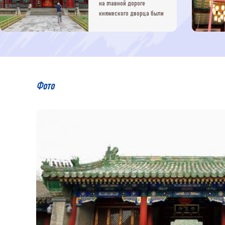
на главной дороге
княжеского дворца были
построены храмы, которые
служили местами для
проведения шаманских
ритуалов в королевском
дворце. Традиционной
религией маньчжуров
является шаманизм,
Фото
поэтому шаманское
жертвоприношение было
важным ритуалом для
королевской семьи во
времена династии Цин.