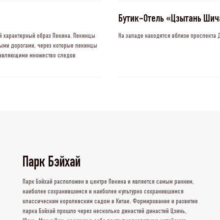
Бутик-Отель «Цзытань Шич
ый характерный образ Пекина. Пекинцы
На западе находятся вблизи проспекта 
тыми дорогами, через которые пекинцы
ставляющими множество следов
Парк Бэйхай
Парк Бэйхай расположен в центре Пекина и является самым ранним,
наиболее сохранившимся и наиболее культурно сохранившимся
классическим королевским садом в Китае. Формирование и развитие
парка Бэйхай прошло через несколько династий династий Цзинь,