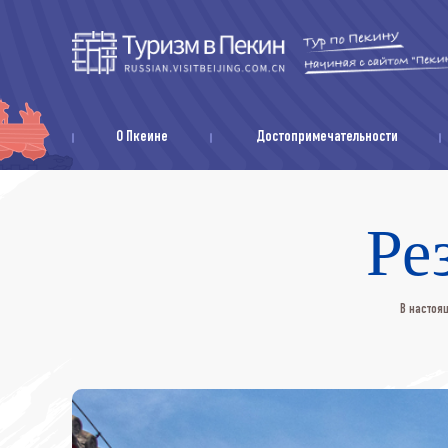
О Пкеине
Достопримечательности
Ре
В настоя