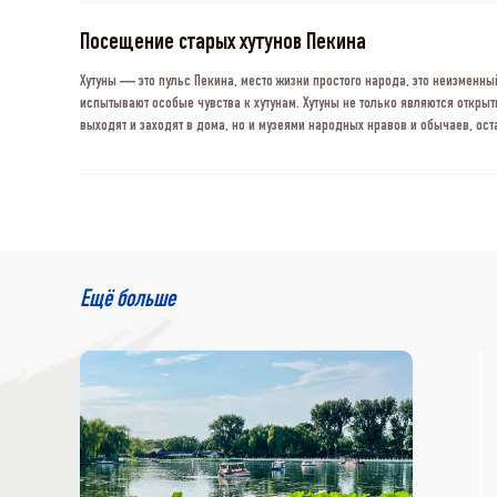
Посещение старых хутунов Пекина
Хутуны — это пульс Пекина, место жизни простого народа, это неизменн
испытывают особые чувства к хутунам. Хутуны не только являются откры
выходят и заходят в дома, но и музеями народных нравов и обычаев, о
общественной жизни.
Ещё больше