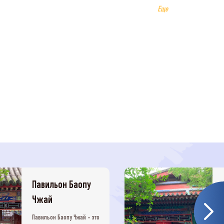
Еще
Павильон Баопу
Чжай
Павильон Баопу Чжай - это