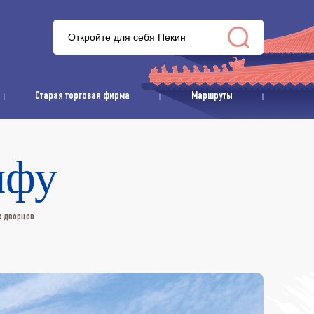
Старая торговая фирма
Маршруты
нфу
х дворцов