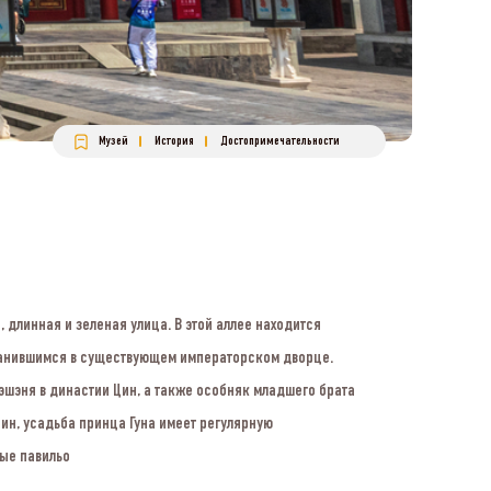
Музей
История
Достопримечательности
 длинная и зеленая улица. В этой аллее находится
ранившимся в существующем императорском дворце.
шэня в династии Цин, а также особняк младшего брата
н, усадьба принца Гуна имеет регулярную
ные павильо