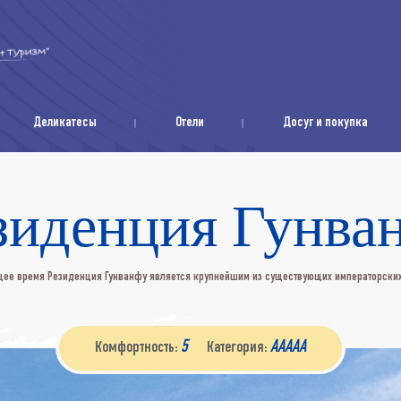
Деликатесы
Отели
Досуг и покупка
зиденция Гунва
щее время Резиденция Гунванфу является крупнейшим из существующих императорски
5
AAAAA
Комфортность:
Категория: