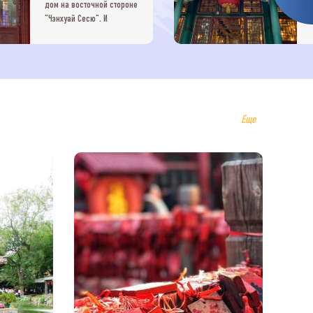
дом на восточной стороне
"Чэнхуай Сесю". И
павильон Баопу Чжай, и
оригинальный "Таохуа
Гуань" на западной
стороне когда-то были
местами для сбора книг.
Еще