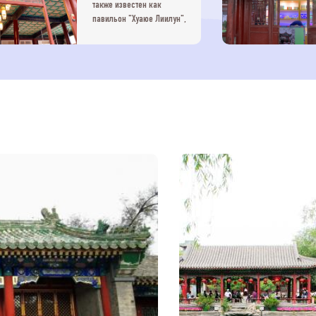
также известен как
павильон "Хуаюе Лиилун",
также известный как
"Хайтансюань". Изначально
это было место, где летом
учился владелец
особняка.