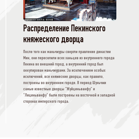
Распределение Пекинского
княжеского дворца
После того как маньчжуры свергли правление династии
Мин, они переселили всех ханьцев из внутреннего города
Пекина во внешний город, а внутренний город был
оккупирован маньчжурами. За исключением особых
исключений, все княжеские дворцы, как правило,
построены во внутреннем городе. В период Шуньчжи
самые известные дворцы "Жуйциньванфу" и
"Лициньванфу" были построены на восточной и западной
сторонах имперского города.