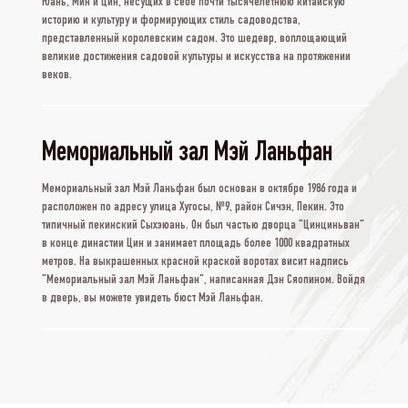
Юань, Мин и Цин, несущих в себе почти тысячелетнюю китайскую
историю и культуру и формирующих стиль садоводства,
представленный королевским садом. Это шедевр, воплощающий
великие достижения садовой культуры и искусства на протяжении
веков.
Мемориальный зал Мэй Ланьфан
Мемориальный зал Мэй Ланьфан был основан в октябре 1986 года и
расположен по адресу улица Хугосы, №9, район Сичэн, Пекин. Это
типичный пекинский Сыхэюань. Он был частью дворца "Цинциньван"
в конце династии Цин и занимает площадь более 1000 квадратных
метров. На выкрашенных красной краской воротах висит надпись
"Мемориальный зал Мэй Ланьфан", написанная Дэн Сяопином. Войдя
в дверь, вы можете увидеть бюст Мэй Ланьфан.