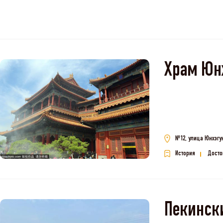
Храм 
№12, улица Юнхэгун
История
Досто
Пекински