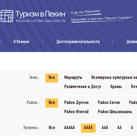
О Пкеине
Достопримечательности
Дели
Тема :
Все
Маршруты
Всемирные культурные н
Развлечение и Досуг
Храмы
Поч
Район :
Все
Район Дунчэн
Район Сичэн
Рай
Район Фэнтай
Район Шицзиншань
Уровень :
Все
AAAAA
AAAA
AAA
AA
A