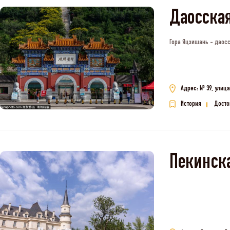
Даосская
Гора Яцзишань - даосс
Адрес: № 39, улиц
История
Досто
Пекинск