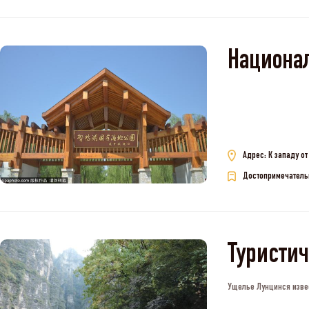
Национа
Адрес: К западу о
Достопримечатель
Туристич
Ущелье Лунцинся извес