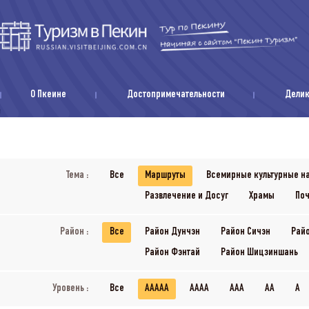
О Пкеине
Достопримечательности
Дели
Тема :
Все
Маршруты
Всемирные культурные н
Развлечение и Досуг
Храмы
Поч
Район :
Все
Район Дунчэн
Район Сичэн
Рай
Район Фэнтай
Район Шицзиншань
Уровень :
Все
AAAAA
AAAA
AAA
AA
A