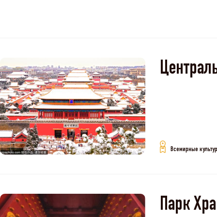
Централь
Всемирные культу
Парк Хра