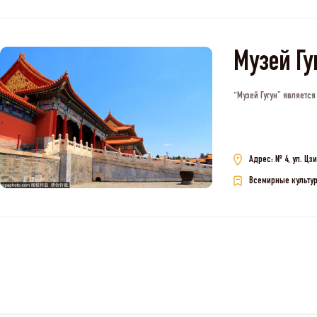
Музей 
“Музей Гугун” являет
Адрес: № 4, ул. Ц
Всемирные культу