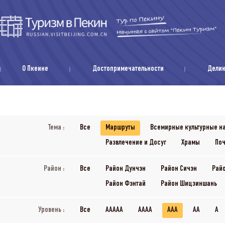
О Пкеине
Достопримечательности
Дели
Тема :
Все
Маршруты
Всемирные культурные н
Развлечение и Досуг
Храмы
Поч
Район :
Все
Район Дунчэн
Район Сичэн
Рай
Район Фэнтай
Район Шицзиншань
Уровень :
Все
AAAAA
AAAA
AAA
AA
A