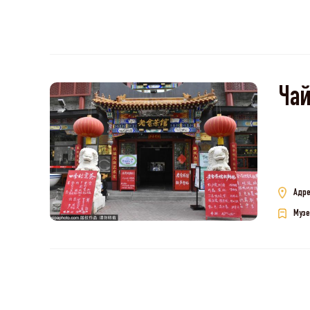
Ча
Адре
Музе