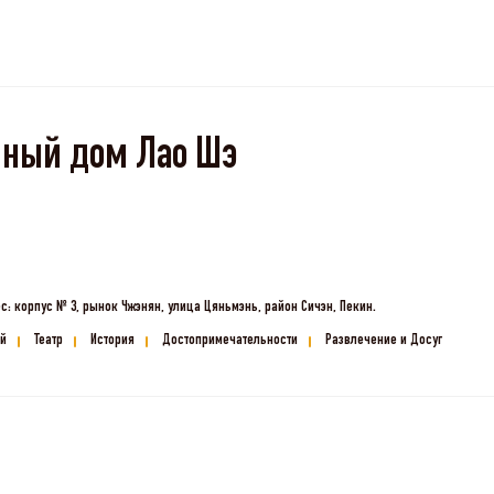
йный дом Лао Шэ
с: корпус № 3, рынок Чжэнян, улица Цяньмэнь, район Сичэн, Пекин.
й
Театр
История
Достопримечательности
Развлечение и Досуг