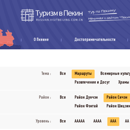
О Пкеине
Достопримечательности
Тема :
Все
Маршруты
Всемирные культ
Развлечение и Досуг
Храмы
Район :
Все
Район Дунчэн
Район Сичэн
Район Фэнтай
Район Шицзи
Уровень :
Все
AAAAA
AAAA
AAA
AA