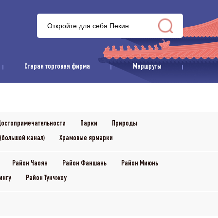
Старая торговая фирма
Маршруты
остопримечательности
Парки
Природы
(большой канал)
Храмовые ярмарки
Район Чаоян
Район Фаншань
Район Миюнь
ингу
Район Тунчжоу