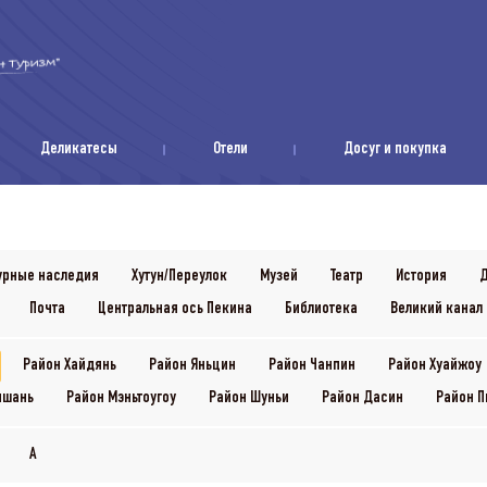
Деликатесы
Отели
Досуг и покупка
урные наследия
Хутун/Переулок
Музей
Театр
История
Д
Почта
Центральная ось Пекина
Библиотека
Великий канал 
Район Хайдянь
Район Яньцин
Район Чанпин
Район Хуайжоу
ншань
Район Мэньтоугоу
Район Шуньи
Район Дасин
Район П
A