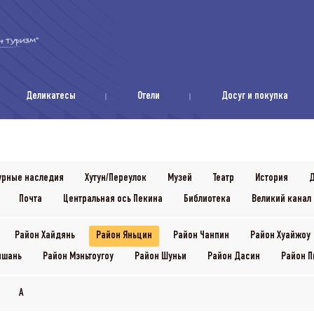
Деликатесы
Отели
Досуг и покупка
урные наследия
Хутун/Переулок
Музей
Театр
История
Д
Почта
Центральная ось Пекина
Библиотека
Великий канал 
Район Хайдянь
Район Яньцин
Район Чанпин
Район Хуайжоу
ншань
Район Мэньтоугоу
Район Шуньи
Район Дасин
Район П
A