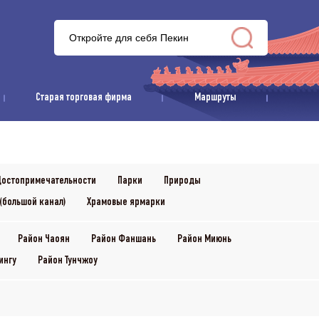
Старая торговая фирма
Маршруты
остопримечательности
Парки
Природы
(большой канал)
Храмовые ярмарки
Район Чаоян
Район Фаншань
Район Миюнь
ингу
Район Тунчжоу