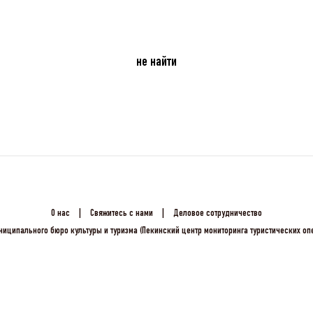
не найти
О нас
|
Свяжитесь с нами
|
Деловое сотрудничество
ниципального бюро культуры и туризма (Пекинский центр мониторинга туристических о