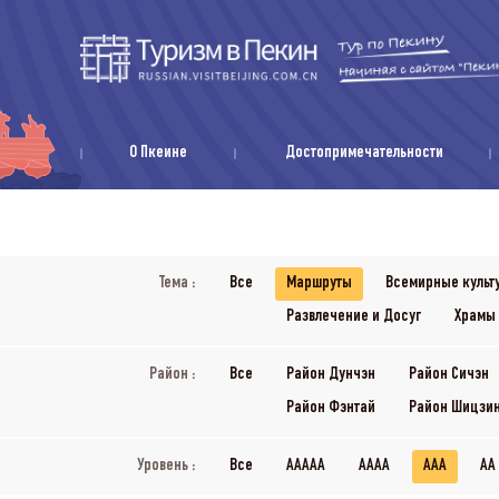
О Пкеине
Достопримечательности
Тема :
Все
Маршруты
Всемирные культ
Развлечение и Досуг
Храмы
Район :
Все
Район Дунчэн
Район Сичэн
Район Фэнтай
Район Шицзи
Уровень :
Все
AAAAA
AAAA
AAA
AA