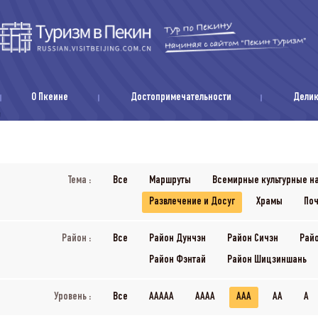
О Пкеине
Достопримечательности
Дели
Тема :
Все
Маршруты
Всемирные культурные н
Развлечение и Досуг
Храмы
Поч
Район :
Все
Район Дунчэн
Район Сичэн
Рай
Район Фэнтай
Район Шицзиншань
Уровень :
Все
AAAAA
AAAA
AAA
AA
A