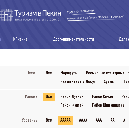
О Пкеине
Достопримечательности
Дели
Тема :
Все
Маршруты
Всемирные культурные н
Развлечение и Досуг
Храмы
Поч
Район :
Все
Район Дунчэн
Район Сичэн
Рай
Район Фэнтай
Район Шицзиншань
Уровень :
Все
AAAAA
AAAA
AAA
AA
A