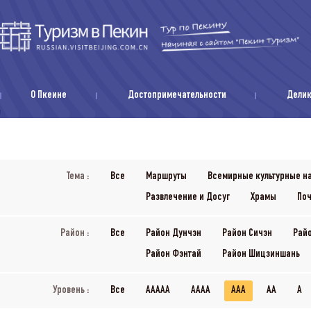
О Пкеине
Достопримечательности
Дели
Тема :
Все
Маршруты
Всемирные культурные н
Развлечение и Досуг
Храмы
Поч
Район :
Все
Район Дунчэн
Район Сичэн
Рай
Район Фэнтай
Район Шицзиншань
Уровень :
Все
AAAAA
AAAA
AAA
AA
A