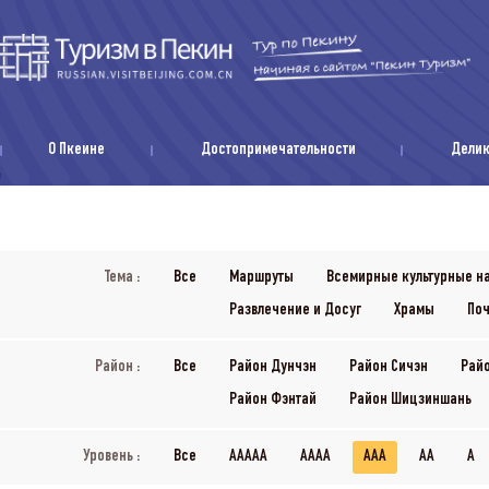
О Пкеине
Достопримечательности
Дели
Тема :
Все
Маршруты
Всемирные культурные н
Развлечение и Досуг
Храмы
Поч
Район :
Все
Район Дунчэн
Район Сичэн
Рай
Район Фэнтай
Район Шицзиншань
Уровень :
Все
AAAAA
AAAA
AAA
AA
A