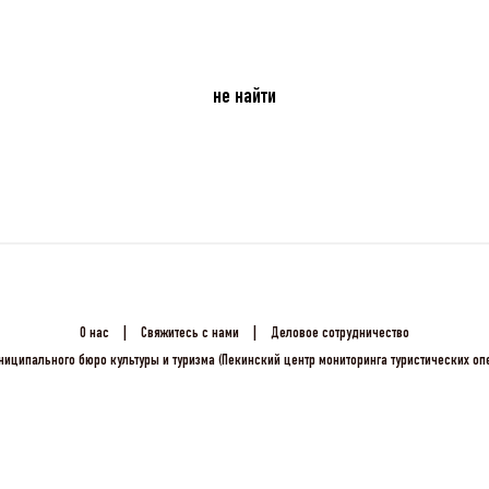
не найти
О нас
|
Свяжитесь с нами
|
Деловое сотрудничество
ниципального бюро культуры и туризма (Пекинский центр мониторинга туристических о