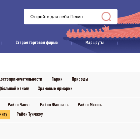
Старая торговая фирма
Маршруты
остопримечательности
Парки
Природы
(большой канал)
Храмовые ярмарки
Район Чаоян
Район Фаншань
Район Миюнь
ингу
Район Тунчжоу