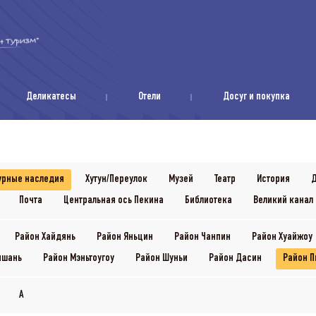
Деликатесы
Отели
Досуг и покупка
урные наследия
Хутун/Переулок
Музей
Театр
История
Д
Почта
Центральная ось Пекина
Библиотека
Великий канал 
Район Хайдянь
Район Яньцин
Район Чанпин
Район Хуайжоу
ншань
Район Мэньтоугоу
Район Шуньи
Район Дасин
Район П
A