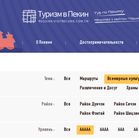
О Пкеине
Достопримечательности
Тема :
Все
Маршруты
Всемирные культ
Развлечение и Досуг
Храмы
Район :
Все
Район Дунчэн
Район Сичэн
Район Фэнтай
Район Шицзи
Уровень :
Все
AAAAA
AAAA
AAA
AA