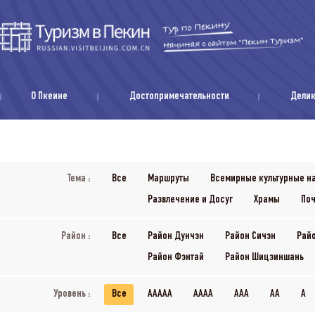
О Пкеине
Достопримечательности
Дели
Тема :
Все
Маршруты
Всемирные культурные н
Развлечение и Досуг
Храмы
Поч
Район :
Все
Район Дунчэн
Район Сичэн
Рай
Район Фэнтай
Район Шицзиншань
Уровень :
Все
AAAAA
AAAA
AAA
AA
A