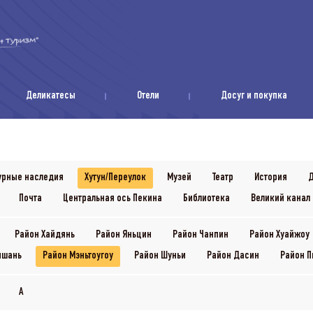
Деликатесы
Отели
Досуг и покупка
урные наследия
Хутун/Переулок
Музей
Театр
История
Д
Почта
Центральная ось Пекина
Библиотека
Великий канал 
Район Хайдянь
Район Яньцин
Район Чанпин
Район Хуайжоу
ншань
Район Мэньтоугоу
Район Шуньи
Район Дасин
Район П
A