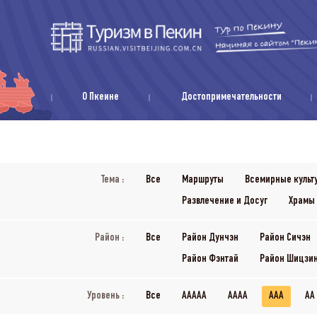
О Пкеине
Достопримечательности
Тема :
Все
Маршруты
Всемирные культ
Развлечение и Досуг
Храмы
Район :
Все
Район Дунчэн
Район Сичэн
Район Фэнтай
Район Шицзи
Уровень :
Все
AAAAA
AAAA
AAA
AA