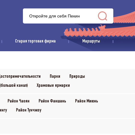
Старая торговая фирма
Маршруты
остопримечательности
Парки
Природы
(большой канал)
Храмовые ярмарки
Район Чаоян
Район Фаншань
Район Миюнь
ингу
Район Тунчжоу