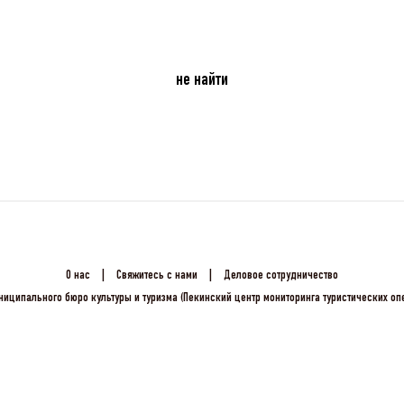
не найти
О нас
|
Свяжитесь с нами
|
Деловое сотрудничество
ниципального бюро культуры и туризма (Пекинский центр мониторинга туристических о