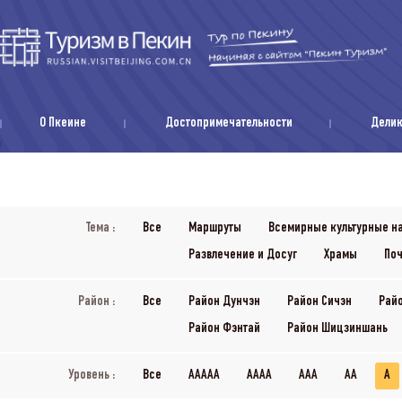
О Пкеине
Достопримечательности
Дели
Тема :
Все
Маршруты
Всемирные культурные н
Развлечение и Досуг
Храмы
Поч
Район :
Все
Район Дунчэн
Район Сичэн
Рай
Район Фэнтай
Район Шицзиншань
Уровень :
Все
AAAAA
AAAA
AAA
AA
A