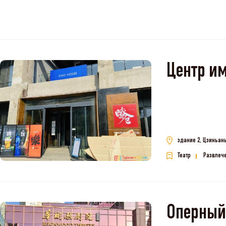
Центр им
здание 2, Цзиньан
Театр
Развлече
Оперный 