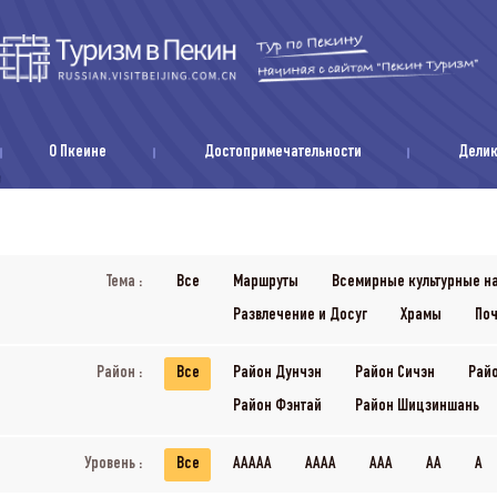
О Пкеине
Достопримечательности
Дели
Тема :
Все
Маршруты
Всемирные культурные н
Развлечение и Досуг
Храмы
Поч
Район :
Все
Район Дунчэн
Район Сичэн
Рай
Район Фэнтай
Район Шицзиншань
Уровень :
Все
AAAAA
AAAA
AAA
AA
A