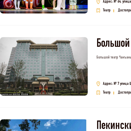
Адрес: № 64, улиц
Театр
Достопр
Большой 
Большой театр Чанъань
Адрес: № 7 улица 
Театр
Достопр
Пекинск