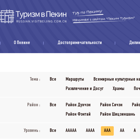
О Пкеине
Достопримечательности
Дели
Тема :
Все
Маршруты
Всемирные культурные н
Развлечение и Досуг
Храмы
Поч
Район :
Все
Район Дунчэн
Район Сичэн
Рай
Район Фэнтай
Район Шицзиншань
Уровень :
Все
AAAAA
AAAA
AAA
AA
A