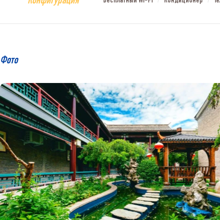
Конфигурация
Бесплатный Wi-Fi
Кондиционер
Т
/
/
Фото