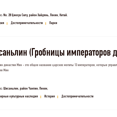
с: No. 28 Цинхуа Силу, район Хайдянь, Пекин, Китай.
рия
Достопримечательности
Парки
аньлин (Гробницы императоров 
н династии Мин - это общее название царских могилы 13 императоров, которые управ
ии Мин
с: Шисаньлин, район Чанпин, Пекин,
ирные культурные наследия
История
Достопримечательности