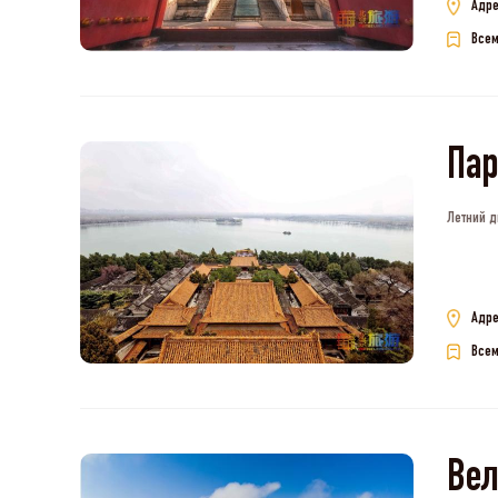
Адре
Всем
Пар
Летний д
Адре
Всем
Ве