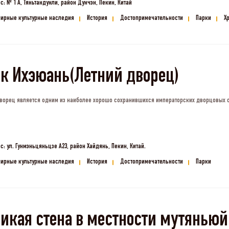
с: № 1 A, Тяньтандунли, район Дунчэн, Пекин, Китай
ирные культурные наследия
История
Достопримечательности
Парки
Х
к Ихэюань(Летний дворец)
ворец является одним из наиболее хорошо сохранившихся императорских дворцовых 
с: ул. Гунмэньцяньцзе A23, район Хайдянь, Пекин, Китай.
ирные культурные наследия
История
Достопримечательности
Парки
ликая стена в местности 