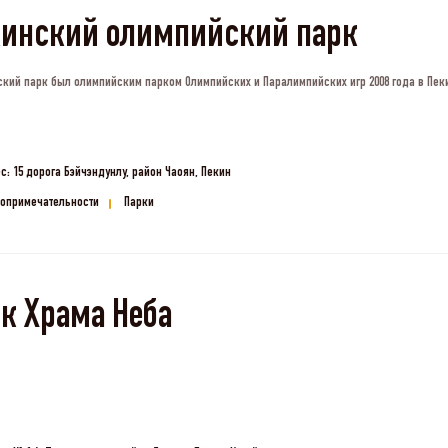
кинский олимпийский парк
кий парк был олимпийским парком Олимпийских и Паралимпийских игр 2008 года в Пек
с: 15 дорога Бэйчэндунлу, район Чаоян, Пекин
опримечательности
Парки
к Храма Неба