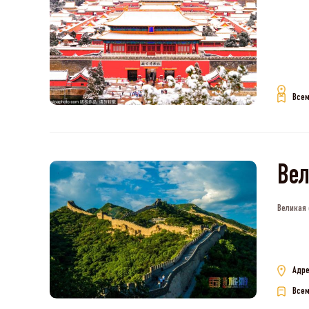
Всем
Вел
Великая 
Адре
Всем