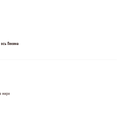
 ось Пекина
в мире