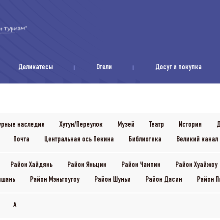
Деликатесы
Отели
Досуг и покупка
урные наследия
Хутун/Переулок
Музей
Театр
История
Д
Почта
Центральная ось Пекина
Библиотека
Великий канал 
Район Хайдянь
Район Яньцин
Район Чанпин
Район Хуайжоу
ншань
Район Мэньтоугоу
Район Шуньи
Район Дасин
Район П
A