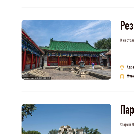
Рез
В настоя
Адре
Музе
Па
Старый Л