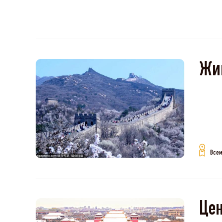
Жив
Б
Всем
Цен