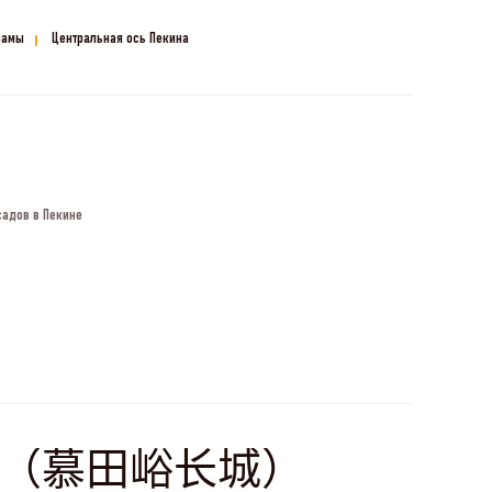
рамы
Центральная ось Пекина
садов в Пекине
мутяньюй（慕田峪长城）