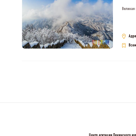
Великая 
Адре
Всем
Центр агитации Пекинского му