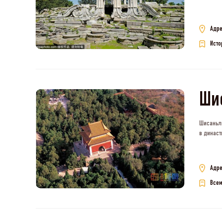
Адре
Исто
Шис
Шисаньли
в династ
Адре
Всем