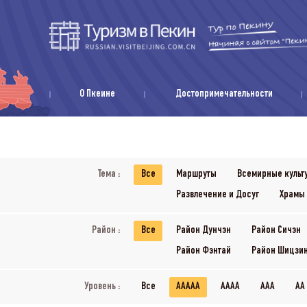
О Пкеине
Достопримечательности
Тема :
Все
Маршруты
Всемирные культ
Развлечение и Досуг
Храмы
Район :
Все
Район Дунчэн
Район Сичэн
Район Фэнтай
Район Шицзи
Уровень :
Все
AAAAA
AAAA
AAA
AA