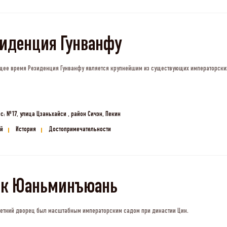
иденция Гунванфу
щее время Резиденция Гунванфу является крупнейшим из существующих императорски
с: №17, улица Цзаньхайси , район Сичэн, Пекин
й
История
Достопримечательности
рк Юаньминъюань
етний дворец был масштабным императорским садом при династии Цин.