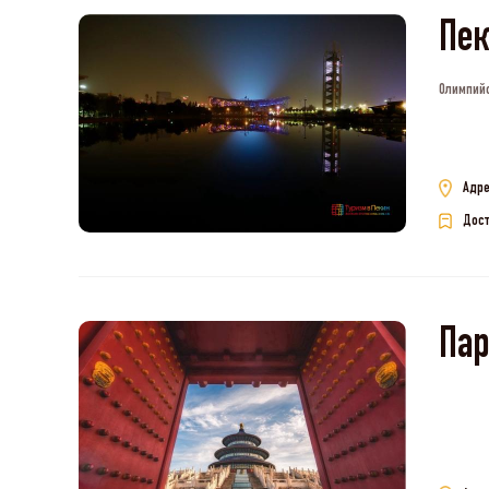
Пе
Олимпийс
Адре
Дост
Пар