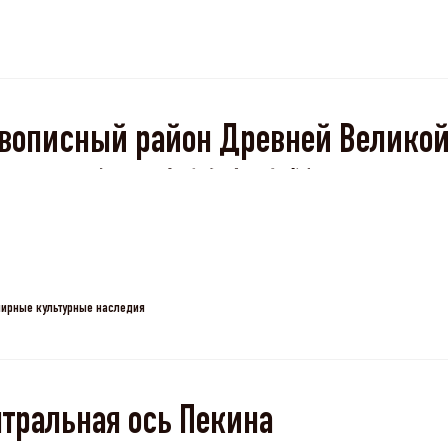
описный район Древней Великой
адалин（八达岭长城）
ирные культурные наследия
тральная ось Пекина