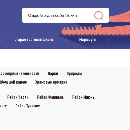
Старая торговая фирма
Маршруты
остопримечательности
Парки
Природы
(большой канал)
Храмовые ярмарки
Район Чаоян
Район Фаншань
Район Миюнь
ингу
Район Тунчжоу