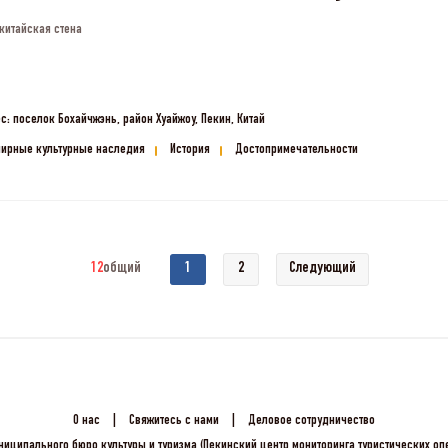
китайская стена
с: поселок Бохайчжэнь, район Хуайжоу, Пекин, Китай
ирные культурные наследия
История
Достопримечательности
12
общий
1
2
Следующий
О нас
|
Свяжитесь с нами
|
Деловое сотрудничество
ниципального бюро культуры и туризма (Пекинский центр мониторинга туристических о