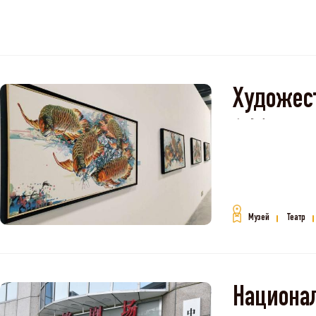
Художе
镇）
Музей
Театр
Национ