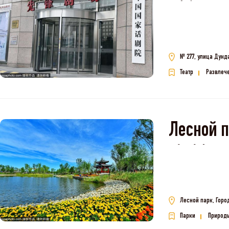
院）
№ 277, улица Дунд
Театр
Развлече
Лесной 
森林
Лесной парк, Горо
Парки
Природ