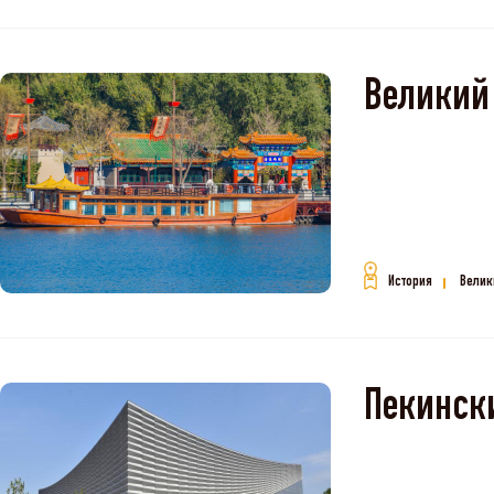
Великий 
История
Велик
Пекински