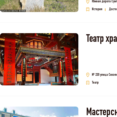
Южная дорога Сунл
История
Досто
Театр
№ 220 улица Сихэян
Театр
Мастерск