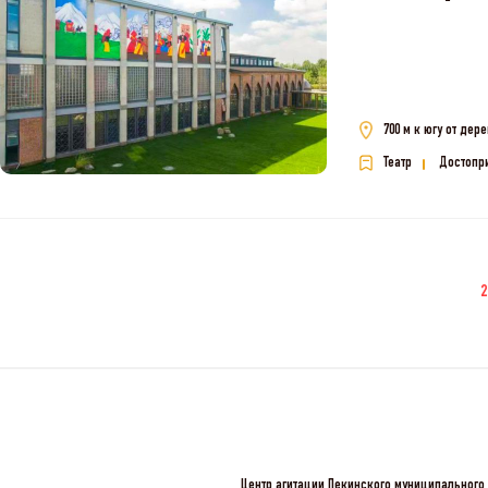
700 м к югу от дер
Театр
Достопр
2
Центр агитации Пекинского муниципального 