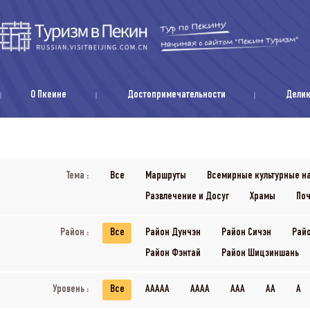
О Пкеине
Достопримечательности
Дели
Тема :
Все
Маршруты
Всемирные культурные н
Развлечение и Досуг
Храмы
Поч
Район :
Все
Район Дунчэн
Район Сичэн
Рай
Район Фэнтай
Район Шицзиншань
Уровень :
Все
AAAAA
AAAA
AAA
AA
A